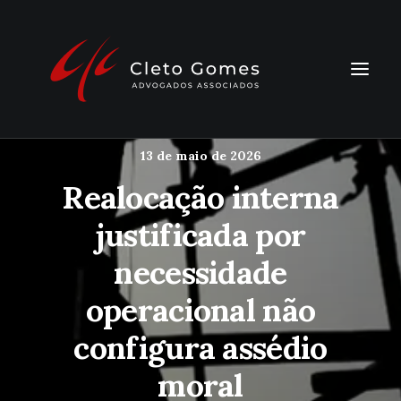
13 de maio de 2026
Realocação interna
justificada por
necessidade
Legal One
operacional não
configura assédio
moral